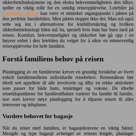
sikkerhetsfunksjonene og den ekstra bekvemmeligheten den tilbyr,
spiller en viktig rolle for en smidig reiseopplevelse. Leiebiler på
getaround.com/no/
kan være et utmerket utgangspunkt i jakten på
den perfekte familiebilen. Men jakten stopper ikke der. Man må også
sette seg inn i alternativene for leiebilforsikring og hvilken
sikkerhetsteknologi bilen må ha, spesielt hvis man har barn med på
reisen. Komfort, bekvemmelighet og sikkerhet bør gå opp i en
høyere enhet i den leiebilen du velger for å sikre en minneverdig
reiseopplevelse for hele familien.
Forstå familiens behov på reisen
Planlegging av en familiereise krever en grundig forståelse av hvert
enkelt familiemedlems individuelle reisebehov. Reisemålene bør
ideelt sett appellere til alle involverte og tilby en rekke aktiviteter
som passer for både barn, tenåringer og voksne. De ideelle
reisetidspunktene for familieutflukter varierer fra familie til familie,
noe som krever nøye planlegging for å tilpasse reisen til alles
interesser og tidsplaner.
Vurdere behovet for bagasje
Når du reiser med familien, er bagasjekravene en viktig faktor.
Mengde og type bagasje avhenger av reisens lengde, planlagte