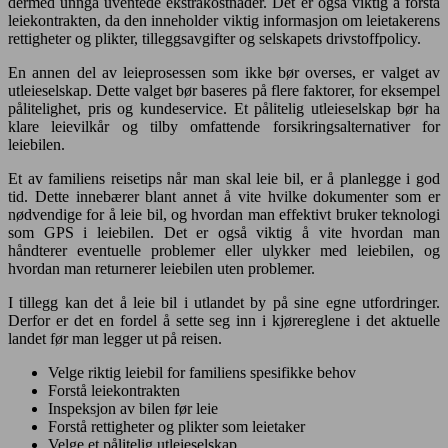
dermed unngå uventede ekstrakostnader. Det er også viktig å forstå
leiekontrakten, da den inneholder viktig informasjon om leietakerens
rettigheter og plikter, tilleggsavgifter og selskapets drivstoffpolicy.
En annen del av leieprosessen som ikke bør overses, er valget av
utleieselskap. Dette valget bør baseres på flere faktorer, for eksempel
pålitelighet, pris og kundeservice. Et pålitelig utleieselskap bør ha
klare leievilkår og tilby omfattende forsikringsalternativer for
leiebilen.
Et av familiens reisetips når man skal leie bil, er å planlegge i god
tid. Dette innebærer blant annet å vite hvilke dokumenter som er
nødvendige for å leie bil, og hvordan man effektivt bruker teknologi
som GPS i leiebilen. Det er også viktig å vite hvordan man
håndterer eventuelle problemer eller ulykker med leiebilen, og
hvordan man returnerer leiebilen uten problemer.
I tillegg kan det å leie bil i utlandet by på sine egne utfordringer.
Derfor er det en fordel å sette seg inn i kjørereglene i det aktuelle
landet før man legger ut på reisen.
Velge riktig leiebil for familiens spesifikke behov
Forstå leiekontrakten
Inspeksjon av bilen før leie
Forstå rettigheter og plikter som leietaker
Velge et pålitelig utleieselskap