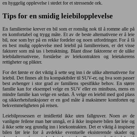
en hyggelig opplevelse i stedet for et stressende ork.
Tips for en smidig leiebilopplevelse
En familiereise krever en bil som er romslig nok til å romme alle på
en komfortabel og trygg måte. Et av de beste alternativene er å leie
bil, noe som byr på en rekke fordeler og noen utfordringer. For å få
en best mulig opplevelse med leiebil på familiereisen, er det visse
faktorer som må tas i betraktning. Blant disse faktorene er de ulike
leiebilalternativene, forståelse av leiekontrakten og leietakerens
rettigheter og plikter.
For det første er det viktig å sette seg inn i de ulike alternativene for
leiebil. Det finnes alt fra kompaktbiler til SUV-er, og hva som passer
best avhenger i stor grad av familiens spesifikke behov. En større
familie kan for eksempel velge en SUV eller en minibuss, mens en
mindre familie kan velge en sedan. Å velge en leiebil med god plass
og sikkerhetsfunksjoner er en god måte å maksimere komforten og
bekvemmeligheten på reisen.
Leiebilprosessen er imidlertid ikke uten fallgruver. Noen av de
vanligste feilene man bør unngå, er å ikke inspisere bilen før leie og
å ikke sette seg grundig inn i leiekontrakten. Det er viktig å inspisere
bilen før leie for å avdekke eventuelle eksisterende skader og