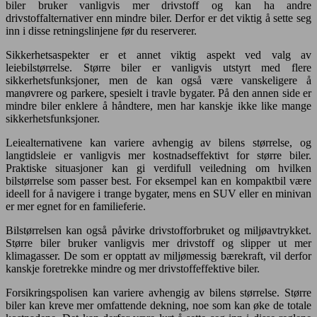
biler bruker vanligvis mer drivstoff og kan ha andre
drivstoffalternativer enn mindre biler. Derfor er det viktig å sette seg
inn i disse retningslinjene før du reserverer.
Sikkerhetsaspekter er et annet viktig aspekt ved valg av
leiebilstørrelse. Større biler er vanligvis utstyrt med flere
sikkerhetsfunksjoner, men de kan også være vanskeligere å
manøvrere og parkere, spesielt i travle bygater. På den annen side er
mindre biler enklere å håndtere, men har kanskje ikke like mange
sikkerhetsfunksjoner.
Leiealternativene kan variere avhengig av bilens størrelse, og
langtidsleie er vanligvis mer kostnadseffektivt for større biler.
Praktiske situasjoner kan gi verdifull veiledning om hvilken
bilstørrelse som passer best. For eksempel kan en kompaktbil være
ideell for å navigere i trange bygater, mens en SUV eller en minivan
er mer egnet for en familieferie.
Bilstørrelsen kan også påvirke drivstofforbruket og miljøavtrykket.
Større biler bruker vanligvis mer drivstoff og slipper ut mer
klimagasser. De som er opptatt av miljømessig bærekraft, vil derfor
kanskje foretrekke mindre og mer drivstoffeffektive biler.
Forsikringspolisen kan variere avhengig av bilens størrelse. Større
biler kan kreve mer omfattende dekning, noe som kan øke de totale