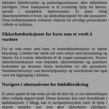
inkludert filskiftevarsler og parkeringsassistanse, øker sikkerheten
ytterligere. Disse funksjonene er til uvurderlig hjelp for føreren,
spesielt i komplekse kjørescenarier. Et annet viktig
sikkerhetselement er front- og sidekollisjonsputer for alle passasjerer.
Disse kollisjonsputene reduserer risikoen for alvorlige personskader
i tilfelle en kollisjon.
Sikkerhetsfunksjoner for barn som er verdt å
vurdere
For de som reiser med barn, er barnesikkerhetsutstyr av største
betydning. Leiebiler bør ideelt sett være utstyrt med barnesikring og
bilseter for å ivareta sikkerheten til de yngste passasjerene. Passive
sikkerhetsfunksjoner som trepunkts sikkerhetsbelter og justerbare
hodestøtter gir dessuten ekstra beskyttelse for alle passasjerer.
Nødsikkerhetsutstyr som førstehjelpsutstyr og varseltrekant bør også
være lett tilgjengelig i leiebilen.
Navigere i alternativene for leiebilforsikring
Et annet aspekt du bør tenke på når du leier bil, er om utleieselskapet
tilbyr veihjelp døgnet rundt. Denne tjenesten kan være livreddende i
nødsituasjoner. I tillegg kan et navigasjonssystem være til hjelp i
ukjente områder, noe som øker sikkerheten ytterligere.