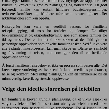
Ulike typer familiereiser, enten de er eventyrlige, avslappende eller
kulturelle, krever ulik grad av planlegging og forberedelse. En godt
forberedt familie kan enkelt håndtere budsjettbegrensninger,
redusere konflikter og håndtere uforutsette omstendigheter eller
nødsituasjoner som kan oppstå.
Reisebyråer kan være en verdifull ressurs for familiens
reiseplanlegging, til tross for fordeler og ulemper. De tilbyr
bekvemmelighet og ekspertrådgivning, noe som sparer familier for
tid og stress. Det er imidlertid ikke sikkert at de alltid gir den
personlige opplevelsen som enkelte familier ønsker. Ved å involvere
alle i planleggingsprosessen kan man skape en følelse av samhold
og forventning til reisen, noe som gjør den til en berikende
opplevelse for alle.
Å forstå familiens reisebehov er ikke en prosess som passer alle. Det
krever nøye vurdering av hvert enkelt familiemedlems preferanser,
helse og komfort. Med riktig planlegging kan en familiereise bli en
minneverdig, lærerik og stressfri opplevelse.
Velge den ideelle størrelsen på leiebilen
En familiereise krever grundig planlegging, og et viktig aspekt er
valget av leiebil. Det finnes et stort utvalg av leiebiler med ulike
egenskaper som passer til ulike reisebehov. For å kunne ta en