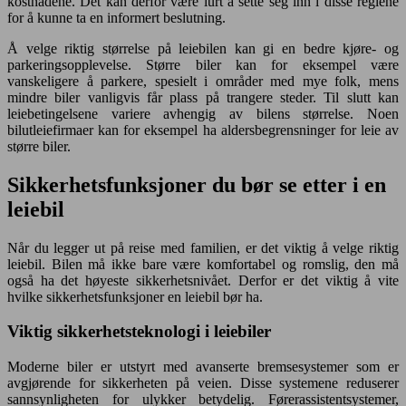
kostnadene. Det kan derfor være lurt å sette seg inn i disse reglene
for å kunne ta en informert beslutning.
Å velge riktig størrelse på leiebilen kan gi en bedre kjøre- og
parkeringsopplevelse. Større biler kan for eksempel være
vanskeligere å parkere, spesielt i områder med mye folk, mens
mindre biler vanligvis får plass på trangere steder. Til slutt kan
leiebetingelsene variere avhengig av bilens størrelse. Noen
bilutleiefirmaer kan for eksempel ha aldersbegrensninger for leie av
større biler.
Sikkerhetsfunksjoner du bør se etter i en
leiebil
Når du legger ut på reise med familien, er det viktig å velge riktig
leiebil. Bilen må ikke bare være komfortabel og romslig, den må
også ha det høyeste sikkerhetsnivået. Derfor er det viktig å vite
hvilke sikkerhetsfunksjoner en leiebil bør ha.
Viktig sikkerhetsteknologi i leiebiler
Moderne biler er utstyrt med avanserte bremsesystemer som er
avgjørende for sikkerheten på veien. Disse systemene reduserer
sannsynligheten for ulykker betydelig. Førerassistentsystemer,