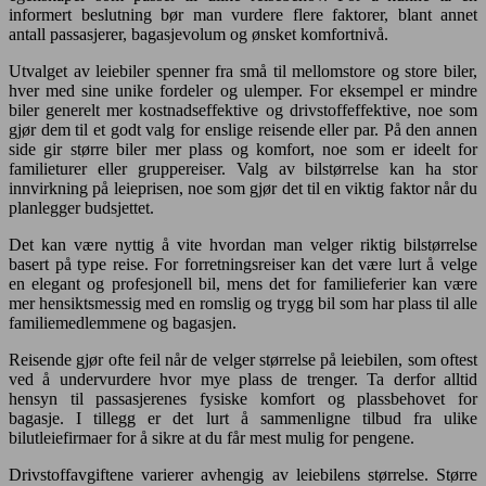
informert beslutning bør man vurdere flere faktorer, blant annet
antall passasjerer, bagasjevolum og ønsket komfortnivå.
Utvalget av leiebiler spenner fra små til mellomstore og store biler,
hver med sine unike fordeler og ulemper. For eksempel er mindre
biler generelt mer kostnadseffektive og drivstoffeffektive, noe som
gjør dem til et godt valg for enslige reisende eller par. På den annen
side gir større biler mer plass og komfort, noe som er ideelt for
familieturer eller gruppereiser. Valg av bilstørrelse kan ha stor
innvirkning på leieprisen, noe som gjør det til en viktig faktor når du
planlegger budsjettet.
Det kan være nyttig å vite hvordan man velger riktig bilstørrelse
basert på type reise. For forretningsreiser kan det være lurt å velge
en elegant og profesjonell bil, mens det for familieferier kan være
mer hensiktsmessig med en romslig og trygg bil som har plass til alle
familiemedlemmene og bagasjen.
Reisende gjør ofte feil når de velger størrelse på leiebilen, som oftest
ved å undervurdere hvor mye plass de trenger. Ta derfor alltid
hensyn til passasjerenes fysiske komfort og plassbehovet for
bagasje. I tillegg er det lurt å sammenligne tilbud fra ulike
bilutleiefirmaer for å sikre at du får mest mulig for pengene.
Drivstoffavgiftene varierer avhengig av leiebilens størrelse. Større