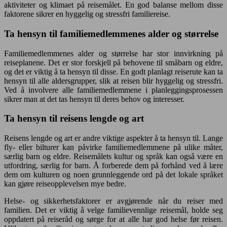
aktiviteter og klimaet på reisemålet. En god balanse mellom disse
faktorene sikrer en hyggelig og stressfri familiereise.
Ta hensyn til familiemedlemmenes alder og størrelse
Familiemedlemmenes alder og størrelse har stor innvirkning på
reiseplanene. Det er stor forskjell på behovene til småbarn og eldre,
og det er viktig å ta hensyn til disse. En godt planlagt reiserute kan ta
hensyn til alle aldersgrupper, slik at reisen blir hyggelig og stressfri.
Ved å involvere alle familiemedlemmene i planleggingsprosessen
sikrer man at det tas hensyn til deres behov og interesser.
Ta hensyn til reisens lengde og art
Reisens lengde og art er andre viktige aspekter å ta hensyn til. Lange
fly- eller bilturer kan påvirke familiemedlemmene på ulike måter,
særlig barn og eldre. Reisemålets kultur og språk kan også være en
utfordring, særlig for barn. Å forberede dem på forhånd ved å lære
dem om kulturen og noen grunnleggende ord på det lokale språket
kan gjøre reiseopplevelsen mye bedre.
Helse- og sikkerhetsfaktorer er avgjørende når du reiser med
familien. Det er viktig å velge familievennlige reisemål, holde seg
oppdatert på reiseråd og sørge for at alle har god helse før reisen.