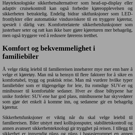
Høyteknologiske sikkerhetsalternativer som head-up-display eller
adaptiv cruisekontroll kan også forbedre kjøreopplevelsen og
sikkerheten betraktelig. Endelig bidrar siktfunksjoner som LED-
frontlykter eller automatiske vindusviskere til en tryggere kjøretur,
spesielt i dårlig vær. Komfortrelaterte sikkerhetsfunksjoner som
justerbare seter og ratt kan ikke bare gjøre kjøreturen mer behagelig,
men også tryggere ved å redusere førerens tretthet.
Komfort og bekvemmelighet i
familiebiler
Å velge riktig leiebil til familiereisen innebærer mye mer enn bare å
velge et kjøretøy. Man må ta hensyn til flere faktorer for å sikre en
komfortabel, trygg og praktisk reise. Man må vurdere hvilke typer
familiebiler som er tilgjengelige for leie, fra romslige SUV-er og
minibusser til komfortable sedaner. Hver av disse biltypene har
unike fordeler: SUV-ene har god plass, minibussene har skyvedører
som gjør det enkelt å komme inn, og sedanene gir en behagelig
kjøretur.
Sikkerhetsfunksjoner er viktig når du skal velge leiebil til
familiereisen. Biler utstyrt med kollisjonsputer, stabilitetskontroll og
annen avansert sikkerhetsteknologi gir trygghet på reisen. I tillegg til
sikkerhet er innvendig plass og plass i bagasjerommet en annen