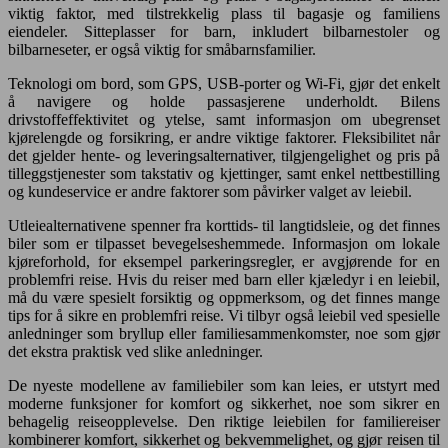
viktig faktor, med tilstrekkelig plass til bagasje og familiens
eiendeler. Sitteplasser for barn, inkludert bilbarnestoler og
bilbarneseter, er også viktig for småbarnsfamilier.
Teknologi om bord, som GPS, USB-porter og Wi-Fi, gjør det enkelt
å navigere og holde passasjerene underholdt. Bilens
drivstoffeffektivitet og ytelse, samt informasjon om ubegrenset
kjørelengde og forsikring, er andre viktige faktorer. Fleksibilitet når
det gjelder hente- og leveringsalternativer, tilgjengelighet og pris på
tilleggstjenester som takstativ og kjettinger, samt enkel nettbestilling
og kundeservice er andre faktorer som påvirker valget av leiebil.
Utleiealternativene spenner fra korttids- til langtidsleie, og det finnes
biler som er tilpasset bevegelseshemmede. Informasjon om lokale
kjøreforhold, for eksempel parkeringsregler, er avgjørende for en
problemfri reise. Hvis du reiser med barn eller kjæledyr i en leiebil,
må du være spesielt forsiktig og oppmerksom, og det finnes mange
tips for å sikre en problemfri reise. Vi tilbyr også leiebil ved spesielle
anledninger som bryllup eller familiesammenkomster, noe som gjør
det ekstra praktisk ved slike anledninger.
De nyeste modellene av familiebiler som kan leies, er utstyrt med
moderne funksjoner for komfort og sikkerhet, noe som sikrer en
behagelig reiseopplevelse. Den riktige leiebilen for familiereiser
kombinerer komfort, sikkerhet og bekvemmelighet, og gjør reisen til