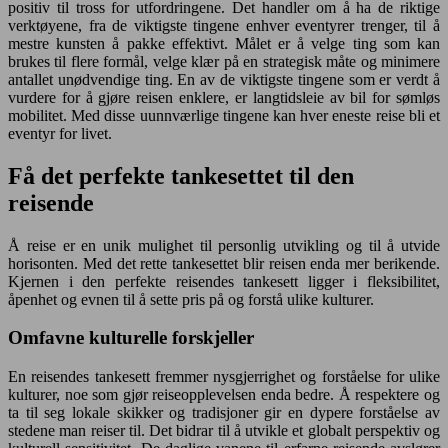
positiv til tross for utfordringene. Det handler om å ha de riktige
verktøyene, fra de viktigste tingene enhver eventyrer trenger, til å
mestre kunsten å pakke effektivt. Målet er å velge ting som kan
brukes til flere formål, velge klær på en strategisk måte og minimere
antallet unødvendige ting. En av de viktigste tingene som er verdt å
vurdere for å gjøre reisen enklere, er langtidsleie av bil for sømløs
mobilitet. Med disse uunnværlige tingene kan hver eneste reise bli et
eventyr for livet.
Få det perfekte tankesettet til den
reisende
Å reise er en unik mulighet til personlig utvikling og til å utvide
horisonten. Med det rette tankesettet blir reisen enda mer berikende.
Kjernen i den perfekte reisendes tankesett ligger i fleksibilitet,
åpenhet og evnen til å sette pris på og forstå ulike kulturer.
Omfavne kulturelle forskjeller
En reisendes tankesett fremmer nysgjerrighet og forståelse for ulike
kulturer, noe som gjør reiseopplevelsen enda bedre. Å respektere og
ta til seg lokale skikker og tradisjoner gir en dypere forståelse av
stedene man reiser til. Det bidrar til å utvikle et globalt perspektiv og