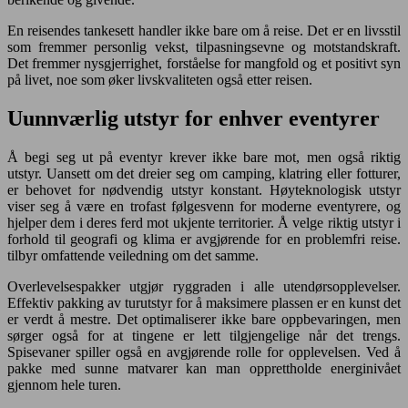
En reisendes tankesett handler ikke bare om å reise. Det er en livsstil
som fremmer personlig vekst, tilpasningsevne og motstandskraft.
Det fremmer nysgjerrighet, forståelse for mangfold og et positivt syn
på livet, noe som øker livskvaliteten også etter reisen.
Uunnværlig utstyr for enhver eventyrer
Å begi seg ut på eventyr krever ikke bare mot, men også riktig
utstyr. Uansett om det dreier seg om camping, klatring eller fotturer,
er behovet for nødvendig utstyr konstant. Høyteknologisk utstyr
viser seg å være en trofast følgesvenn for moderne eventyrere, og
hjelper dem i deres ferd mot ukjente territorier. Å velge riktig utstyr i
forhold til geografi og klima er avgjørende for en problemfri reise.
tilbyr omfattende veiledning om det samme.
Overlevelsespakker utgjør ryggraden i alle utendørsopplevelser.
Effektiv pakking av turutstyr for å maksimere plassen er en kunst det
er verdt å mestre. Det optimaliserer ikke bare oppbevaringen, men
sørger også for at tingene er lett tilgjengelige når det trengs.
Spisevaner spiller også en avgjørende rolle for opplevelsen. Ved å
pakke med sunne matvarer kan man opprettholde energinivået
gjennom hele turen.