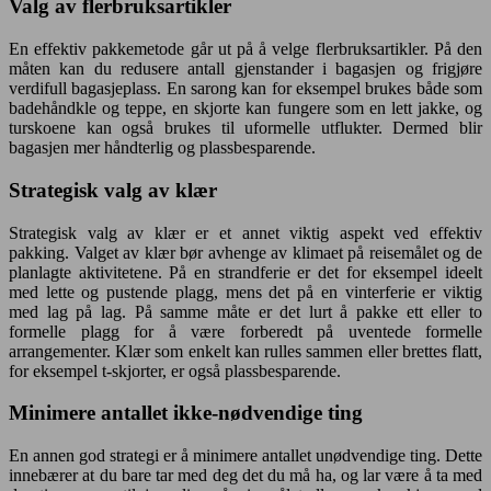
Valg av flerbruksartikler
En effektiv pakkemetode går ut på å velge flerbruksartikler. På den
måten kan du redusere antall gjenstander i bagasjen og frigjøre
verdifull bagasjeplass. En sarong kan for eksempel brukes både som
badehåndkle og teppe, en skjorte kan fungere som en lett jakke, og
turskoene kan også brukes til uformelle utflukter. Dermed blir
bagasjen mer håndterlig og plassbesparende.
Strategisk valg av klær
Strategisk valg av klær er et annet viktig aspekt ved effektiv
pakking. Valget av klær bør avhenge av klimaet på reisemålet og de
planlagte aktivitetene. På en strandferie er det for eksempel ideelt
med lette og pustende plagg, mens det på en vinterferie er viktig
med lag på lag. På samme måte er det lurt å pakke ett eller to
formelle plagg for å være forberedt på uventede formelle
arrangementer. Klær som enkelt kan rulles sammen eller brettes flatt,
for eksempel t-skjorter, er også plassbesparende.
Minimere antallet ikke-nødvendige ting
En annen god strategi er å minimere antallet unødvendige ting. Dette
innebærer at du bare tar med deg det du må ha, og lar være å ta med