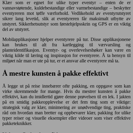
Klær som er egnet for ulike typer eventyr – enten de er
vannavstøtende, kuldebestandige eller varmebestandige – beskytter
eventyreren mot tøffe værforhold. Vedlikehold av eventyrutstyret
sikrer lang levetid, slik at eventyreren får maksimalt utbytte av
utstyret. Sikkerhetsutstyr som førstehjelpsskrin og GPS er en viktig
del av utstyret.
Mobilapplikasjoner hjelper eventyrere på tur. Disse applikasjonene
kan brukes til alt fra kartlegging til værvarsling og
planteidentifikasjon. Eventyr- og overlevelsesbøker kan være en
viktig kilde til læring og inspirasjon for eventyrere. Å ta hensyn til
miljøet når man er ute på tur, er et ansvar alle eventyrere må ta.
Å mestre kunsten å pakke effektivt
Å legge ut på reise innebærer ofte pakking, en oppgave som kan
virke skremmende for mange. Hvis du mestrer kunsten å pakke
effektivt, kan du imidlertid gjøre denne prøvelsen til en lek. I jakten
på en smidig pakkeopplevelse er det fem ting som er viktige:
strategisk valg av klær, minimering av unødvendige ting, praktiske
råd om hvordan man bretter og oppbevarer klær, pakking for ulike
typer reiser og visuelle eksempler eller videoer som viser effektive
pakketeknikker.