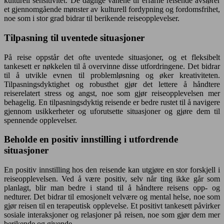
kulturell sensitivitet. De daglige vanene til erfarne reisende avslører
et gjennomgående mønster av kulturell fordypning og fordomsfrihet,
noe som i stor grad bidrar til berikende reiseopplevelser.
Tilpasning til uventede situasjoner
På reise oppstår det ofte uventede situasjoner, og et fleksibelt
tankesett er nøkkelen til å overvinne disse utfordringene. Det bidrar
til å utvikle evnen til problemløsning og øker kreativiteten.
Tilpasningsdyktighet og robusthet gjør det lettere å håndtere
reiserelatert stress og angst, noe som gjør reiseopplevelsen mer
behagelig. En tilpasningsdyktig reisende er bedre rustet til å navigere
gjennom usikkerheter og uforutsette situasjoner og gjøre dem til
spennende opplevelser.
Beholde en positiv innstilling i utfordrende
situasjoner
En positiv innstilling hos den reisende kan utgjøre en stor forskjell i
reiseopplevelsen. Ved å være positiv, selv når ting ikke går som
planlagt, blir man bedre i stand til å håndtere reisens opp- og
nedturer. Det bidrar til emosjonelt velvære og mental helse, noe som
gjør reisen til en terapeutisk opplevelse. Et positivt tankesett påvirker
sosiale interaksjoner og relasjoner på reisen, noe som gjør dem mer
berikende og givende.